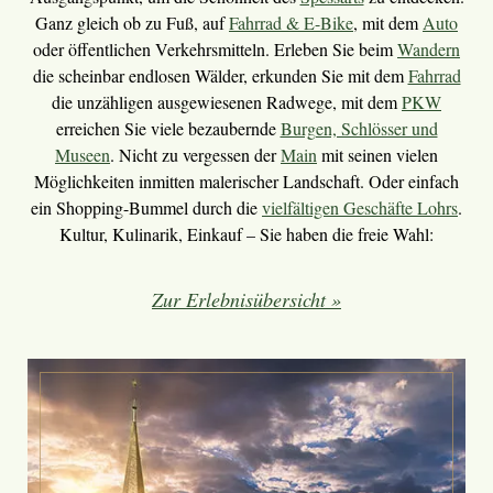
Ganz gleich ob zu Fuß, auf
Fahrrad & E-Bike
, mit dem
Auto
oder öffentlichen Verkehrsmitteln. Erleben Sie beim
Wandern
die scheinbar endlosen Wälder, erkunden Sie mit dem
Fahrrad
die unzähligen ausgewiesenen Radwege, mit dem
PKW
erreichen Sie viele bezaubernde
Burgen, Schlösser und
Museen
. Nicht zu vergessen der
Main
mit seinen vielen
Möglichkeiten inmitten malerischer Landschaft. Oder einfach
ein Shopping-Bummel durch die
vielfältigen Geschäfte Lohrs
.
Kultur, Kulinarik, Einkauf – Sie haben die freie Wahl:
Zur Erlebnisübersicht »