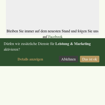
Bleiben Sie immer auf dem neuesten Stand und folgen Sie uns
auf
Facebook
Leistung & Marketing
Dürfen wir zusätzliche Dienste für
Impressum
aktivieren?
Allgemeine Geschäftsbedingungen
Datenschutz
Details anzeigen
Ablehnen
Das ist ok
© 2026 Hotel Bundschuh
Zustimmung ändern
Möchten Sie externe Inhalte von
Staymate Webchat
laden?